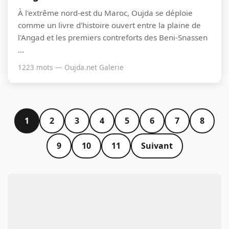
À l'extrême nord-est du Maroc, Oujda se déploie
comme un livre d'histoire ouvert entre la plaine de
l'Angad et les premiers contreforts des Beni-Snassen
...
1223 mots — Oujda.net Galerie
1
2
3
4
5
6
7
8
9
10
11
Suivant