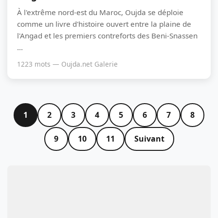
À l'extrême nord-est du Maroc, Oujda se déploie
comme un livre d'histoire ouvert entre la plaine de
l'Angad et les premiers contreforts des Beni-Snassen
...
1223 mots — Oujda.net Galerie
1
2
3
4
5
6
7
8
9
10
11
Suivant