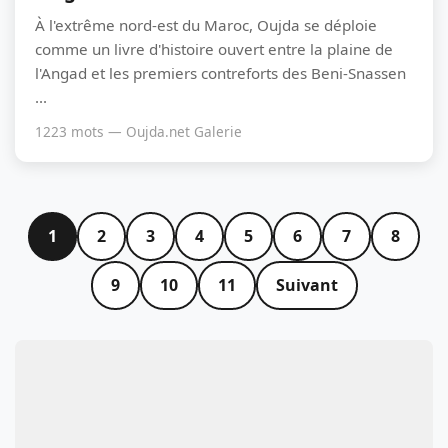
À l'extrême nord-est du Maroc, Oujda se déploie
comme un livre d'histoire ouvert entre la plaine de
l'Angad et les premiers contreforts des Beni-Snassen
...
1223 mots — Oujda.net Galerie
1
2
3
4
5
6
7
8
9
10
11
Suivant